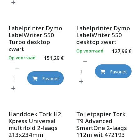
Labelprinter Dymo
Labelprinter Dymo
LabelWriter 550
LabelWriter 550
Turbo desktop
desktop zwart
zwart
Op voorraad
127,96
€
Op voorraad
151,29
€
Favoriet
Favoriet
Handdoek Tork H2
Toiletpapier Tork
Xpress Universal
T9 Advanced
multifold 2-laags
SmartOne 2-laags
213x234mm
112m wit 472193