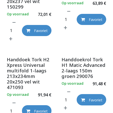
20x237 vel wit
Op voorraad
63,89
€
150299
Op voorraad
72,01
€
Favoriet
Favoriet
Handdoek Tork H2
Handdoekrol Tork
Xpress Universal
H1 Matic Advanced
multifold 1-laags
2-laags 150m
213x234mm
groen 290076
20x250 vel wit
Op voorraad
91,48
€
471093
Op voorraad
91,94
€
Favoriet
Favoriet