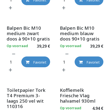
Favoriet
Favoriet
Balpen Bic M10
Balpen Bic M10
medium zwart
medium blauw
doos à 90+10 gratis
doos 90+10 gratis
Op voorraad
39,29
€
Op voorraad
39,29
€
Favoriet
Favoriet
Toiletpapier Tork
Koffiemelk
T4 Premium 3-
Friesche Vlag
laags 250 vel wit
halvamel 930ml
110316
Op voorraad
4,94
€