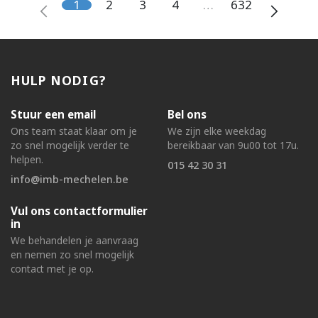
1
2
3
4
…
632
HULP NODIG?
Stuur een email
Bel ons
Ons team staat klaar om je
We zijn elke weekdag
zo snel mogelijk verder te
bereikbaar van 9u00 tot 17u.
helpen.
015 42 30 31
info@imb-mechelen.be
Vul ons contactformulier
in
We behandelen je aanvraag
en nemen zo snel mogelijk
contact met je op.