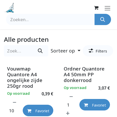
Overslaan naar inhoud
Alle producten
Sorteer op
Filters
Vouwmap
Ordner Quantore
Quantore A4
A4 50mm PP
ongelijke zijde
donkerrood
250gr rood
Op voorraad
3,07
€
Op voorraad
0,39
€
Favoriet
Favoriet