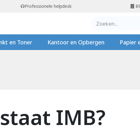
Professionele helpdesk
89
er ons
Contact
Stempels
nkt en Toner
Kantoor en Opbergen
Papier 
staat IMB?