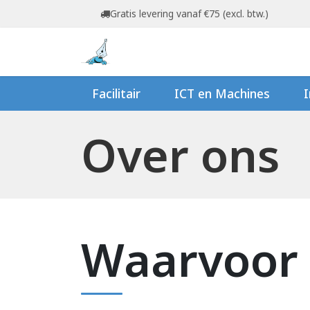
Overslaan naar inhoud
Gratis levering vanaf €75 (excl. btw.)
Startpagina
Shop
Ov
Facilitair
ICT en Machines
I
Over ons
Waarvoor 