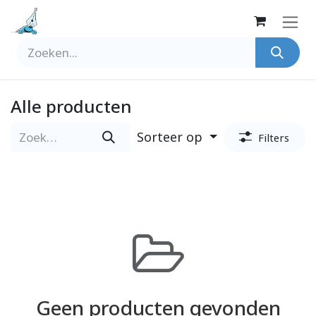
Overslaan naar inhoud
Alle producten
Sorteer op
Filters
Geen producten gevonden