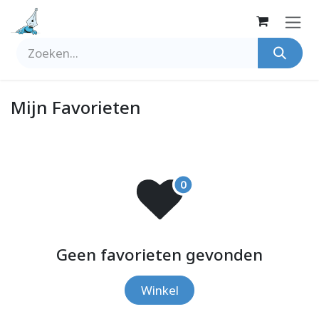
Overslaan naar inhoud
Mijn Favorieten
Geen favorieten gevonden
Winkel