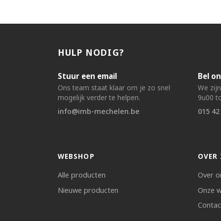
HULP NODIG?
Stuur een email
Bel on
Ons team staat klaar om je zo snel
We zij
mogelijk verder te helpen.
9u00 to
info@imb-mechelen.be
015 42
WEBSHOP
OVER 
Alle producten
Over o
Nieuwe producten
Onze w
Contac