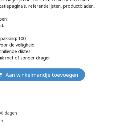
atiepagina’s, referentielijsten, productbladen,
pen;
d.
rpakking: 100.
or de veiligheid.
chillende diktes.
uik met of zonder drager
Aan winkelmandje toevoegen
 30 dagen
en