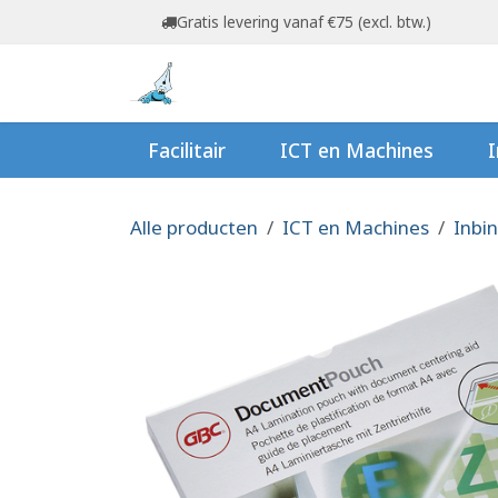
Overslaan naar inhoud
Gratis levering vanaf €75 (excl. btw.)
Startpagina
Shop
Ov
Facilitair
ICT en Machines
I
Alle producten
ICT en Machines
Inbi