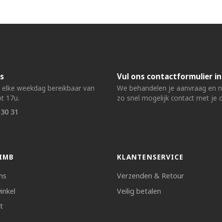
s
Vul ons contactformulier in
n elke weekdag bereikbaar van
We behandelen je aanvraag en
t 17u.
zo snel mogelijk contact met je 
 30 31
IMB
KLANTENSERVICE
ns
Verzenden & Retour
inkel
Veilig betalen
t