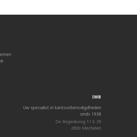
 nemen
op.
IMB
Uw specialist in kantoorbenodigdheden
sinds 1938
De Regenboog 11 b 39
2800 Mechelen