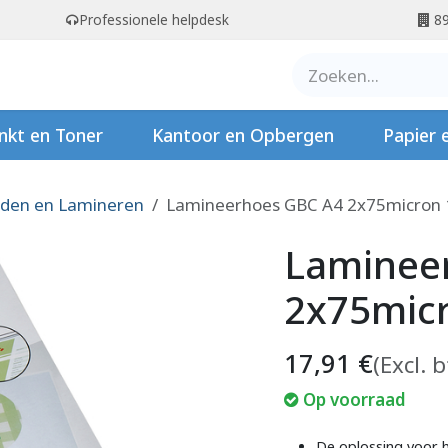
Professionele helpdesk
89
er ons
Contact
Stempels
nkt en Toner
Kantoor en Opbergen
Papier 
nden en Lamineren
Lamineerhoes GBC A4 2x75micron 
Laminee
2x75micr
17,91
€
(Excl. 
Op voorraad
De oplossing voor 