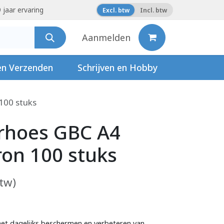
 jaar ervaring
Excl. btw
Incl. btw
Aanmelden
en Verzenden
Schrijven en Hobby
100 stuks
rhoes GBC A4
on 100 stuks
btw)
het dagelijks beschermen en verbeteren van