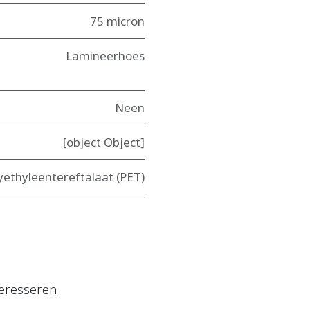
75 micron
Lamineerhoes
Neen
[object Object]
yethyleentereftalaat (PET)
eresseren