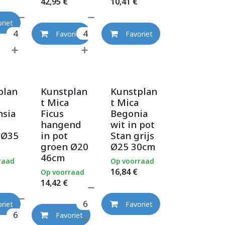
42,95
€
10,41
€
riet
Favoriet
Favoriet
plan
Kunstplan
Kunstplan
t Mica
t Mica
nsia
Ficus
Begonia
hangend
wit in pot
 Ø35
in pot
Stan grijs
groen Ø20
Ø25 30cm
46cm
raad
Op voorraad
16,84
€
Op voorraad
14,42
€
riet
Favoriet
Favoriet