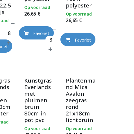
22,5
polyester
Op voorraad
js
26,65
€
Op voorraad
26,65
€
raad
Favoriet
Favoriet
riet
gras
Kunstgras
Plantenma
ands
Everlands
nd Mica
met
Avalon
en
pluimen
zeegras
40cm
bruin
rond
ter
80cm in
21x18cm
pot pvc
lichtbruin
raad
Op voorraad
Op voorraad