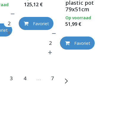
plastic pot
125,12
€
raad
79x51cm
Op voorraad
51,99
€
Favoriet
riet
Favoriet
3
4
…
7