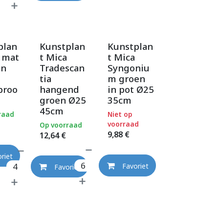
plan
Kunstplan
Kunstplan
a mat
t Mica
t Mica
en
Tradescan
Syngoniu
tia
m groen
proo
hangend
in pot Ø25
groen Ø25
35cm
45cm
raad
Niet op
voorraad
Op voorraad
9,88
€
12,64
€
riet
Favoriet
Favoriet