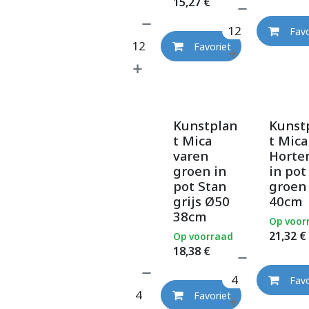
15,27
€
Favo
Favoriet
Kunstplan
Kunst
t Mica
t Mica
varen
Horte
groen in
in pot
pot Stan
groen
grijs Ø50
40cm
38cm
Op voor
21,32
€
Op voorraad
18,38
€
Favo
Favoriet