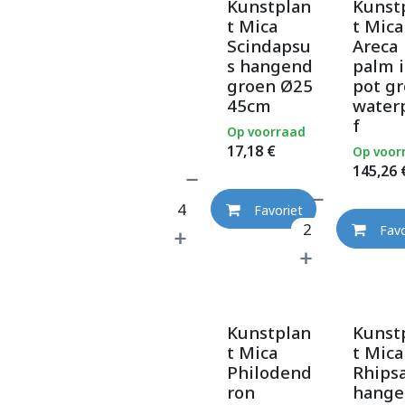
Kunstplan
Kunst
t Mica
t Mica
Scindapsu
Areca
s hangend
palm 
groen Ø25
pot g
45cm
water
f
Op voorraad
17,18
€
Op voor
145,26
Favoriet
Favo
Kunstplan
Kunst
t Mica
t Mica
Philodend
Rhipsa
ron
hange