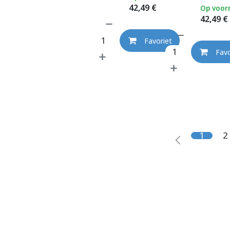
42,49
€
Op voor
42,49
€
Favoriet
Favo
1
2