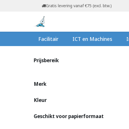
Overslaan naar inhoud
Gratis levering vanaf €75 (excl. btw.)
Startpagina
Shop
Ov
Facilitair
ICT en Machines
I
Prijsbereik
Merk
Kleur
Geschikt voor papierformaat