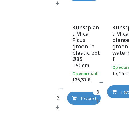
Kunstplan
Kunst
t Mica
t Mic
Ficus
plant
groen in
groen
plastic pot
water
Ø85
f
150cm
Op voor
17,16
€
Op voorraad
125,37
€
Favo
Favoriet