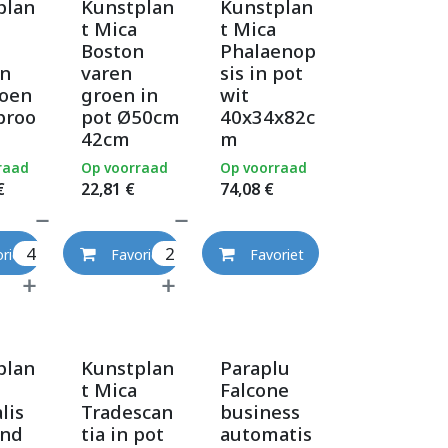
plan
Kunstplan
Kunstplan
t Mica
t Mica
Boston
Phalaenop
in
varen
sis in pot
roen
groen in
wit
proo
pot Ø50cm
40x34x82c
42cm
m
raad
Op voorraad
Op voorraad
€
22,81
€
74,08
€
riet
Favoriet
Favoriet
plan
Kunstplan
Paraplu
t Mica
Falcone
lis
Tradescan
business
nd
tia in pot
automatis