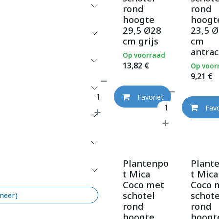
rond
rond
hoogte
hoogt
29,5 Ø28
23,5 Ø
cm grijs
cm
antrac
Op voorraad
13,82
€
Op voor
9,21
€
Favoriet
Favo
Plantenpo
Plant
t Mica
t Mica
Coco met
Coco 
schotel
schote
 meer)
rond
rond
hoogte
hoogt