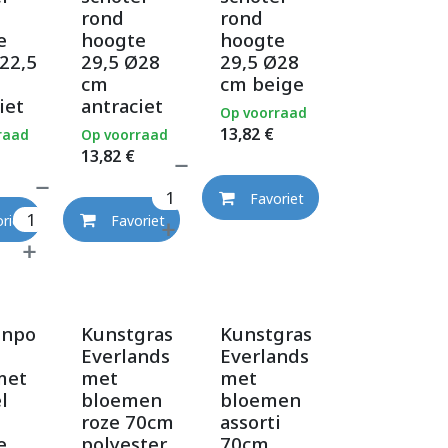
rond
rond
e
hoogte
hoogte
22,5
29,5 Ø28
29,5 Ø28
cm
cm beige
iet
antraciet
Op voorraad
13,82
€
raad
Op voorraad
13,82
€
Favoriet
riet
Favoriet
enpo
Kunstgras
Kunstgras
Everlands
Everlands
met
met
met
l
bloemen
bloemen
roze 70cm
assorti
e
polyester
70cm