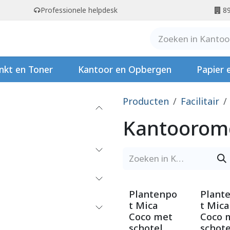
Professionele helpdesk
89
er ons
Contact
Stempels
nkt en Toner
Kantoor en Opbergen
Papier 
Producten
Facilitair
Kantoorom
Plantenpo
Plant
t Mica
t Mica
Coco met
Coco 
schotel
schote