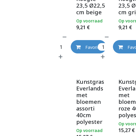
23,5 Ø22,5
23,5 Ø
cm beige
cm gri
Op voorraad
Op voor
9,21
€
9,21
€
Favoriet
Favo
Kunstgras
Kunst
Everlands
Everl
met
met
bloemen
bloem
assorti
roze 
40cm
polyes
polyester
Op voor
15,27
€
Op voorraad