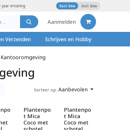
 jaar ervaring
Excl. btw
Incl. btw
Aanmelden
en Verzenden
Schrijven en Hobby
Kantooromgeving
geving
Aanbevolen
Sorteer op:
enpo
Plantenpo
Plantenpo
t Mica
t Mica
met
Coco met
Coco met
l
schotel
schotel