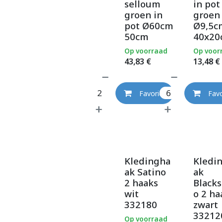
selloum
in pot
groen in
groen
pot Ø60cm
Ø9,5c
50cm
40x20
Op voorraad
Op voor
43,83
€
13,48
€
Favoriet
Favo
Kledingha
Kledi
ak Satino
ak
2 haaks
Blacks
wit
o 2 ha
332180
zwart
33212
Op voorraad