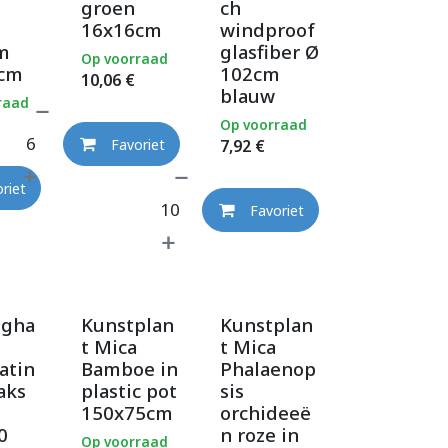
groen
ch
16x16cm
windproof
m
glasfiber Ø
Op voorraad
cm
102cm
10,06
€
blauw
raad
Op voorraad
7,92
€
Favoriet
riet
Favoriet
ngha
Kunstplan
Kunstplan
t Mica
t Mica
atin
Bamboe in
Phalaenop
aks
plastic pot
sis
150x75cm
orchideeë
0
n roze in
Op voorraad