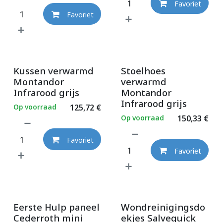
Favoriet
Favoriet
Kussen verwarmd
Stoelhoes
Montandor
verwarmd
Infrarood grijs
Montandor
Infrarood grijs
Op voorraad
125,72
€
Op voorraad
150,33
€
Favoriet
Favoriet
Eerste Hulp paneel
Wondreinigingsdo
Cederroth mini
ekjes Salvequick