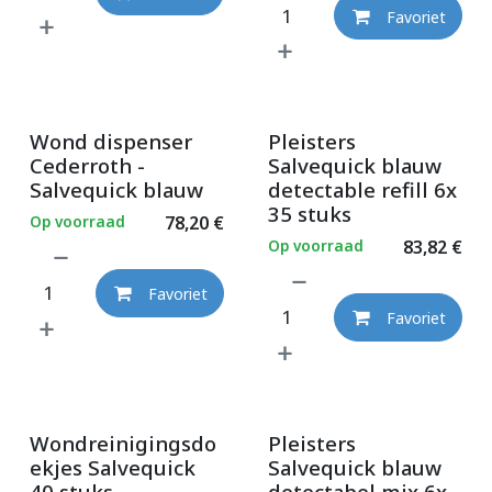
Favoriet
Wond dispenser
Pleisters
Cederroth -
Salvequick blauw
Salvequick blauw
detectable refill 6x
35 stuks
Op voorraad
78,20
€
Op voorraad
83,82
€
Favoriet
Favoriet
Wondreinigingsdo
Pleisters
ekjes Salvequick
Salvequick blauw
40 stuks
detectabel mix 6x