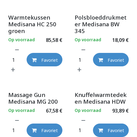
Warmtekussen
Polsbloeddrukmet
Medisana HC 250
er Medisana BW
groen
345
Op voorraad
85,58
€
Op voorraad
18,09
€
Favoriet
Favoriet
Massage Gun
Knuffelwarmtedek
Medisana MG 200
en Medisana HDW
Op voorraad
67,58
€
Op voorraad
93,89
€
Favoriet
Favoriet