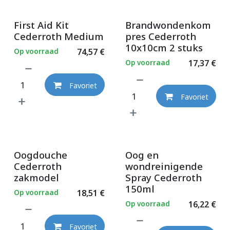
First Aid Kit
Brandwondenkom
Cederroth Medium
pres Cederroth
10x10cm 2 stuks
Op voorraad
74,57
€
Op voorraad
17,37
€
Favoriet
Favoriet
Oogdouche
Oog en
Cederroth
wondreinigende
zakmodel
Spray Cederroth
150ml
Op voorraad
18,51
€
Op voorraad
16,22
€
Favoriet