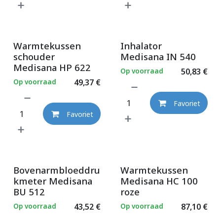
Warmtekussen
Inhalator
schouder
Medisana IN 540
Medisana HP 622
Op voorraad
50,83
€
Op voorraad
49,37
€
Favoriet
Favoriet
Bovenarmbloeddru
Warmtekussen
kmeter Medisana
Medisana HC 100
BU 512
roze
Op voorraad
43,52
€
Op voorraad
87,10
€