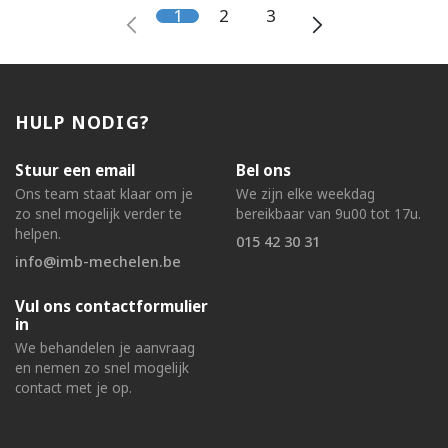
1
2
3
HULP NODIG?
Stuur een email
Bel ons
Ons team staat klaar om je
We zijn elke weekdag
zo snel mogelijk verder te
bereikbaar van 9u00 tot 17u.
helpen.
015 42 30 31
info@imb-mechelen.be
Vul ons contactformulier
in
We behandelen je aanvraag
en nemen zo snel mogelijk
contact met je op.