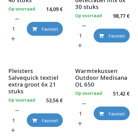
30 stuks
Op voorraad
14,09
€
Op voorraad
98,77
€
Favoriet
Favoriet
Pleisters
Warmtekussen
Salvequick textiel
Outdoor Medisana
extra groot 6x 21
OL 650
stuks
Op voorraad
51,42
€
Op voorraad
53,56
€
Favoriet
Favoriet