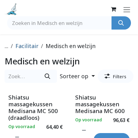
Overslaan naar inhoud
...
Facilitair
Medisch en welzijn
Medisch en welzijn
Sorteer op
Filters
Shiatsu
Shiatsu
massagekussen
massagekussen
Medisana MC 500
Medisana MC 600
(draadloos)
Op voorraad
96,63
€
Op voorraad
64,40
€