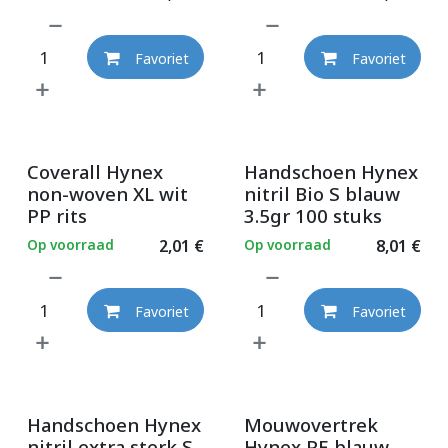
Favoriet
Favoriet
Coverall Hynex
Handschoen Hynex
non-woven XL wit
nitril Bio S blauw
PP rits
3.5gr 100 stuks
Op voorraad
2,01
€
Op voorraad
8,01
€
Favoriet
Favoriet
Handschoen Hynex
Mouwovertrek
nitril extra sterk S
Hynex PE blauw