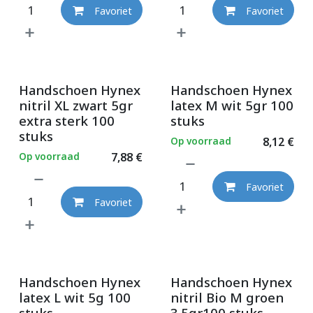
Favoriet
Favoriet
Handschoen Hynex
Handschoen Hynex
nitril XL zwart 5gr
latex M wit 5gr 100
extra sterk 100
stuks
stuks
Op voorraad
8,12
€
Op voorraad
7,88
€
Favoriet
Favoriet
Handschoen Hynex
Handschoen Hynex
latex L wit 5g 100
nitril Bio M groen
stuks
3.5gr100 stuks