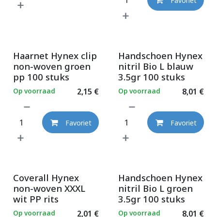
Favoriet
Haarnet Hynex clip
Handschoen Hynex
non-woven groen
nitril Bio L blauw
pp 100 stuks
3.5gr 100 stuks
Op voorraad
2,15
€
Op voorraad
8,01
€
Favoriet
Favoriet
Coverall Hynex
Handschoen Hynex
non-woven XXXL
nitril Bio L groen
wit PP rits
3.5gr 100 stuks
Op voorraad
2,01
€
Op voorraad
8,01
€