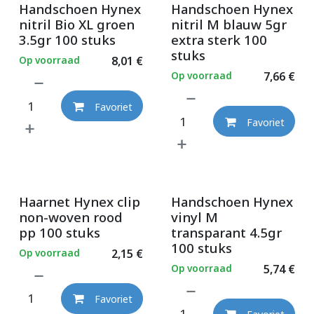
Handschoen Hynex
Handschoen Hynex
nitril Bio XL groen
nitril M blauw 5gr
3.5gr 100 stuks
extra sterk 100
stuks
Op voorraad
8,01
€
Op voorraad
7,66
€
Favoriet
Favoriet
Haarnet Hynex clip
Handschoen Hynex
non-woven rood
vinyl M
pp 100 stuks
transparant 4.5gr
100 stuks
Op voorraad
2,15
€
Op voorraad
5,74
€
Favoriet