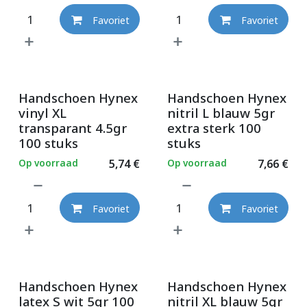
Favoriet
Favoriet
Handschoen Hynex
Handschoen Hynex
vinyl XL
nitril L blauw 5gr
transparant 4.5gr
extra sterk 100
100 stuks
stuks
Op voorraad
5,74
€
Op voorraad
7,66
€
Favoriet
Favoriet
Handschoen Hynex
Handschoen Hynex
latex S wit 5gr 100
nitril XL blauw 5gr