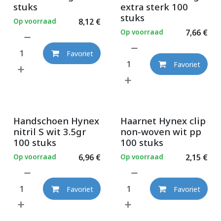
stuks
extra sterk 100
stuks
Op voorraad
8,12
€
Op voorraad
7,66
€
Favoriet
Favoriet
Handschoen Hynex
Haarnet Hynex clip
nitril S wit 3.5gr
non-woven wit pp
100 stuks
100 stuks
Op voorraad
6,96
€
Op voorraad
2,15
€
Favoriet
Favoriet