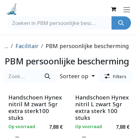
Overslaan naar inhoud
...
Facilitair
PBM persoonlijke bescherming
PBM persoonlijke bescherming
Sorteer op
Filters
Handschoen Hynex
Handschoen Hynex
nitril M zwart 5gr
nitril L zwart 5gr
extra sterk100
extra sterk 100
stuks
stuks
Op voorraad
7,88
€
Op voorraad
7,88
€