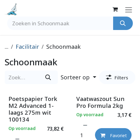
Overslaan naar inhoud
...
Facilitair
Schoonmaak
Schoonmaak
Sorteer op
Filters
Poetspapier Tork
Vaatwaszout Sun
M2 Advanced 1-
Pro Formula 2kg
laags 275m wit
Op voorraad
3,17
€
100134
Op voorraad
73,82
€
Favoriet