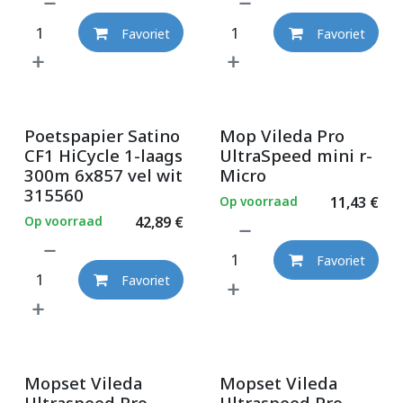
Favoriet
Favoriet
Poetspapier Satino
Mop Vileda Pro
CF1 HiCycle 1-laags
UltraSpeed mini r-
300m 6x857 vel wit
Micro
315560
Op voorraad
11,43
€
Op voorraad
42,89
€
Favoriet
Favoriet
Mopset Vileda
Mopset Vileda
Ultraspeed Pro
Ultraspeed Pro