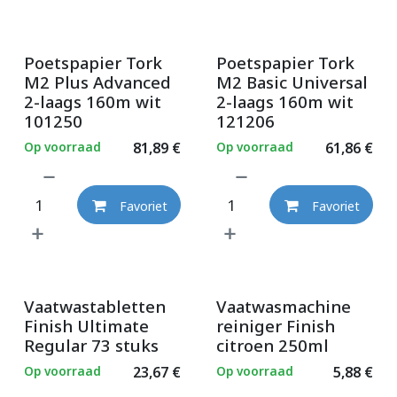
Poetspapier Tork
Poetspapier Tork
M2 Plus Advanced
M2 Basic Universal
2-laags 160m wit
2-laags 160m wit
101250
121206
Op voorraad
81,89
€
Op voorraad
61,86
€
Favoriet
Favoriet
Vaatwastabletten
Vaatwasmachine
Finish Ultimate
reiniger Finish
Regular 73 stuks
citroen 250ml
Op voorraad
23,67
€
Op voorraad
5,88
€