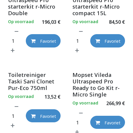
starterkit r-Micro
starterkit r-Micro
Double
compact 15L
Op voorraad
196,03
€
Op voorraad
84,50
€
Favoriet
Favoriet
Toiletreiniger
Mopset Vileda
Taski Sani Clonet
Ultraspeed Pro
Pur-Eco 750ml
Ready to Go Kit r-
Micro Single
Op voorraad
13,52
€
Op voorraad
266,99
€
Favoriet
Favoriet