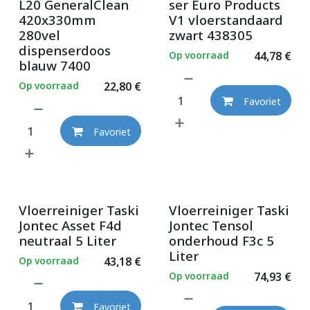
L20 GeneralClean
ser Euro Products
420x330mm
V1 vloerstandaard
280vel
zwart 438305
dispenserdoos
Op voorraad
44,78
€
blauw 7400
Op voorraad
22,80
€
Favoriet
Favoriet
Vloerreiniger Taski
Vloerreiniger Taski
Jontec Asset F4d
Jontec Tensol
neutraal 5 Liter
onderhoud F3c 5
Liter
Op voorraad
43,18
€
Op voorraad
74,93
€
Favoriet