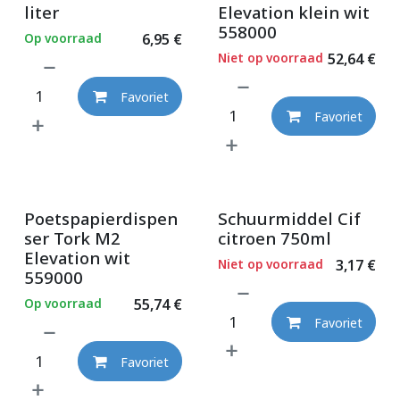
liter
Elevation klein wit
558000
Op voorraad
6,95
€
Niet op voorraad
52,64
€
Favoriet
Favoriet
Poetspapierdispen
Schuurmiddel Cif
ser Tork M2
citroen 750ml
Elevation wit
Niet op voorraad
3,17
€
559000
Op voorraad
55,74
€
Favoriet
Favoriet