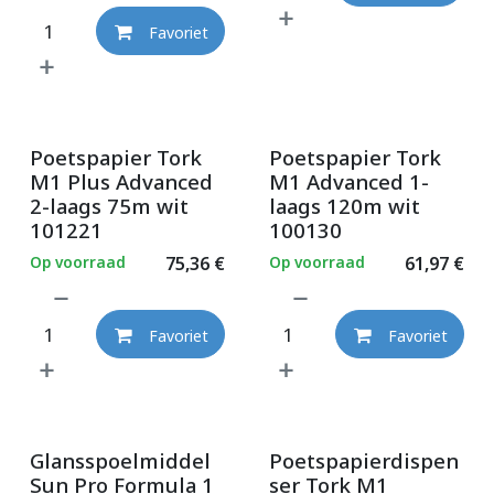
Favoriet
Poetspapier Tork
Poetspapier Tork
M1 Plus Advanced
M1 Advanced 1-
2-laags 75m wit
laags 120m wit
101221
100130
Op voorraad
75,36
€
Op voorraad
61,97
€
Favoriet
Favoriet
Glansspoelmiddel
Poetspapierdispen
Sun Pro Formula 1
ser Tork M1