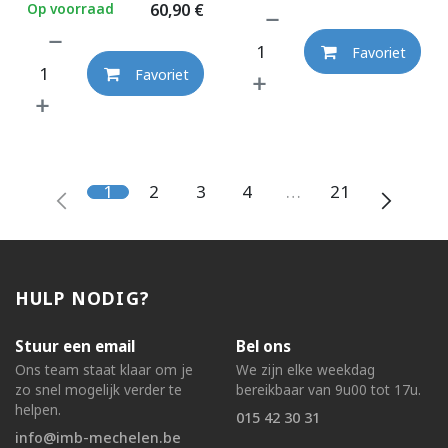
Op voorraad
60,90
€
Favoriet
Favoriet
1
2
3
4
…
21
HULP NODIG?
Stuur een email
Bel ons
Ons team staat klaar om je
We zijn elke weekdag
zo snel mogelijk verder te
bereikbaar van 9u00 tot 17u.
helpen.
015 42 30 31
info@imb-mechelen.be