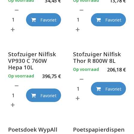
Op voorraad
34,45
€
Op voorraad
13,78
€
Favoriet
Favoriet
Stofzuiger Nilfisk
Stofzuiger Nilfisk
VP930 C 760W
Thor R 800W 8L
Hepa 10L
Op voorraad
206,18
€
Op voorraad
396,75
€
Favoriet
Favoriet
Poetsdoek WypAll
Poetspapierdispen