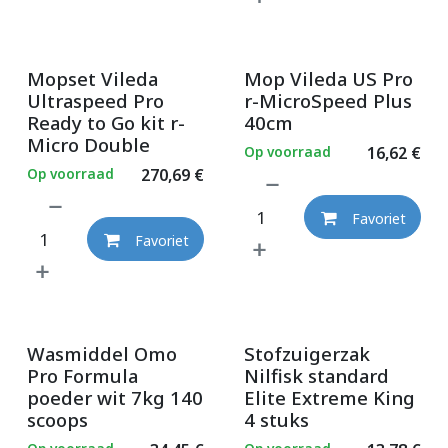
Mopset Vileda
Mop Vileda US Pro
Ultraspeed Pro
r-MicroSpeed Plus
Ready to Go kit r-
40cm
Micro Double
Op voorraad
16,62
€
Op voorraad
270,69
€
Favoriet
Favoriet
Wasmiddel Omo
Stofzuigerzak
Pro Formula
Nilfisk standard
poeder wit 7kg 140
Elite Extreme King
scoops
4 stuks