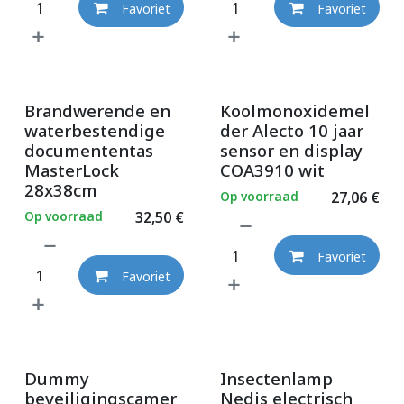
Favoriet
Favoriet
Brandwerende en
Koolmonoxidemel
waterbestendige
der Alecto 10 jaar
documententas
sensor en display
MasterLock
COA3910 wit
28x38cm
Op voorraad
27,06
€
Op voorraad
32,50
€
Favoriet
Favoriet
Dummy
Insectenlamp
beveiligingscamer
Nedis electrisch