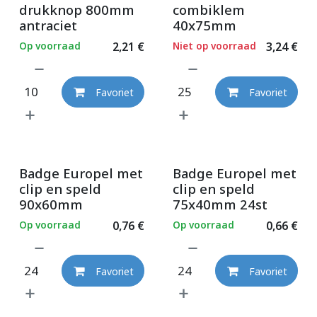
drukknop 800mm
combiklem
antraciet
40x75mm
Op voorraad
2,21
€
Niet op voorraad
3,24
€
Favoriet
Favoriet
Badge Europel met
Badge Europel met
clip en speld
clip en speld
90x60mm
75x40mm 24st
Op voorraad
0,76
€
Op voorraad
0,66
€
Favoriet
Favoriet