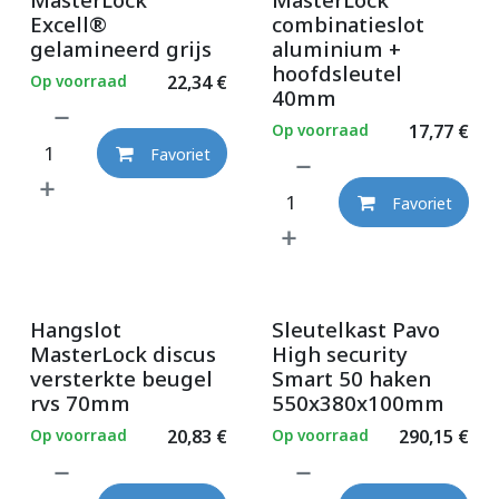
Excell®
combinatieslot
gelamineerd grijs
aluminium +
hoofdsleutel
Op voorraad
22,34
€
40mm
Op voorraad
17,77
€
Favoriet
Favoriet
Hangslot
Sleutelkast Pavo
MasterLock discus
High security
versterkte beugel
Smart 50 haken
rvs 70mm
550x380x100mm
Op voorraad
20,83
€
Op voorraad
290,15
€