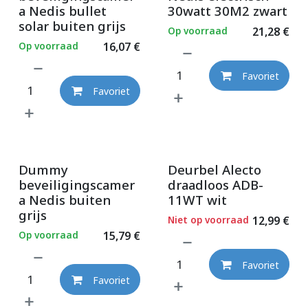
a Nedis bullet
30watt 30M2 zwart
solar buiten grijs
Op voorraad
21,28
€
Op voorraad
16,07
€
Favoriet
Favoriet
Dummy
Deurbel Alecto
beveiligingscamer
draadloos ADB-
a Nedis buiten
11WT wit
grijs
Niet op voorraad
12,99
€
Op voorraad
15,79
€
Favoriet
Favoriet