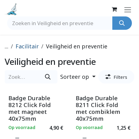
Overslaan naar inhoud
...
Facilitair
Veiligheid en preventie
Veiligheid en preventie
Sorteer op
Filters
Badge Durable
Badge Durable
8212 Click Fold
8211 Click Fold
met magneet
met combiklem
40x75mm
40x75mm
Op voorraad
4,90
€
Op voorraad
1,25
€