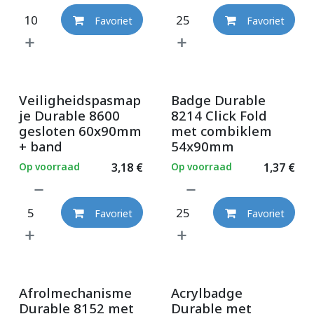
Favoriet
Favoriet
Veiligheidspasmap
Badge Durable
je Durable 8600
8214 Click Fold
gesloten 60x90mm
met combiklem
+ band
54x90mm
Op voorraad
3,18
€
Op voorraad
1,37
€
Favoriet
Favoriet
Afrolmechanisme
Acrylbadge
Durable 8152 met
Durable met