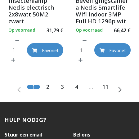
Insectenlamp
Beveiligingscamer
Nedis electrisch
a Nedis Smartlife
2x8watt 50M2
Wifi indoor 3MP
zwart
Full HD 1296p wit
Op voorraad
31,79
€
Op voorraad
66,42
€
Favoriet
Favoriet
1
2
3
4
…
11
HULP NODIG?
Stuur een email
Bel ons