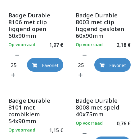
Badge Durable
Badge Durable
8106 met clip
8003 met clip
liggend open
liggend gesloten
60x90mm
60x90mm
Op voorraad
1,97
€
Op voorraad
2,18
€
Favoriet
Favoriet
Badge Durable
Badge Durable
8101 met
8008 met speld
combiklem
40x75mm
54x90mm
Op voorraad
0,76
€
Op voorraad
1,15
€