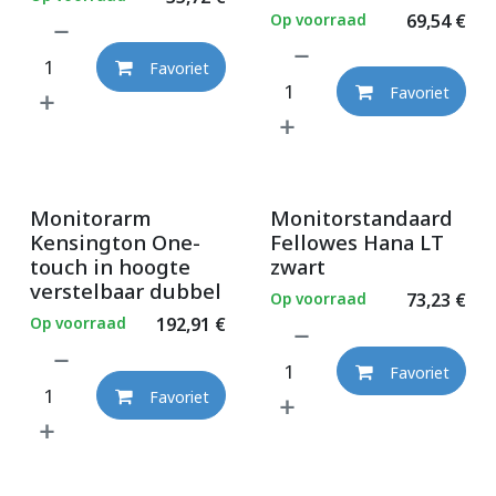
Op voorraad
69,54
€
Favoriet
Favoriet
Monitorarm
Monitorstandaard
Kensington One-
Fellowes Hana LT
touch in hoogte
zwart
verstelbaar dubbel
Op voorraad
73,23
€
Op voorraad
192,91
€
Favoriet
Favoriet