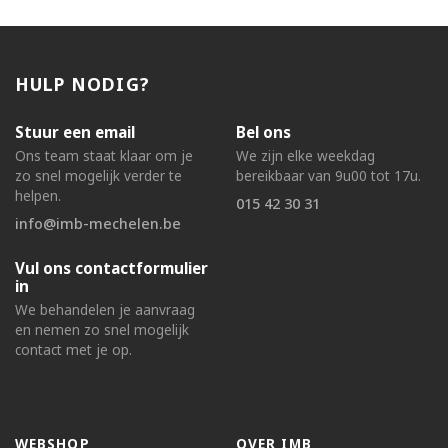
HULP NODIG?
Stuur een email
Bel ons
Ons team staat klaar om je
We zijn elke weekdag
zo snel mogelijk verder te
bereikbaar van 9u00 tot 17u.
helpen.
015 42 30 31
info@imb-mechelen.be
Vul ons contactformulier
in
We behandelen je aanvraag
en nemen zo snel mogelijk
contact met je op.
WEBSHOP
OVER IMB