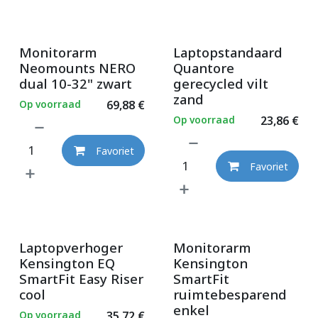
Monitorarm
Laptopstandaard
Neomounts NERO
Quantore
dual 10-32" zwart
gerecycled vilt
zand
Op voorraad
69,88
€
Op voorraad
23,86
€
Favoriet
Favoriet
Laptopverhoger
Monitorarm
Kensington EQ
Kensington
SmartFit Easy Riser
SmartFit
cool
ruimtebesparend
enkel
Op voorraad
35,72
€