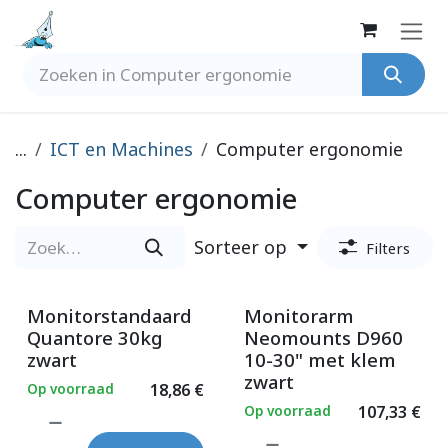
Overslaan naar inhoud
...
ICT en Machines
Computer ergonomie
Computer ergonomie
Sorteer op
Filters
Monitorstandaard
Monitorarm
Quantore 30kg
Neomounts D960
zwart
10-30" met klem
zwart
Op voorraad
18,86
€
Op voorraad
107,33
€