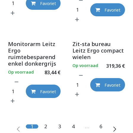
Favoriet
Favoriet
Monitorarm Leitz
Zit-sta bureau
Ergo
Leitz Ergo compact
ruimtebesparend
wielen
enkel donkergrijs
Op voorraad
319,36
€
Op voorraad
83,44
€
Favoriet
Favoriet
1
2
3
4
…
6