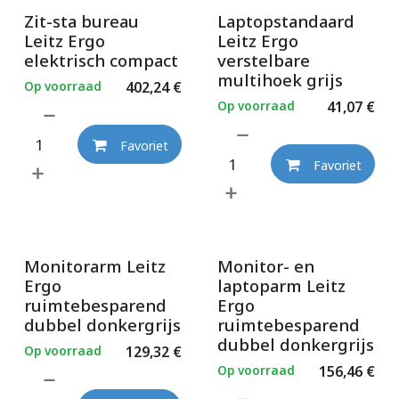
Zit-sta bureau
Laptopstandaard
Leitz Ergo
Leitz Ergo
elektrisch compact
verstelbare
multihoek grijs
Op voorraad
402,24
€
Op voorraad
41,07
€
Favoriet
Favoriet
Monitorarm Leitz
Monitor- en
Ergo
laptoparm Leitz
ruimtebesparend
Ergo
dubbel donkergrijs
ruimtebesparend
dubbel donkergrijs
Op voorraad
129,32
€
Op voorraad
156,46
€