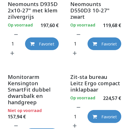
Neomounts D935D
Neomounts
2x10-27" met klem
D550D3 10-27"
zilvergrijs
zwart
Op voorraad
197,60
€
Op voorraad
119,68
€
Favoriet
Favoriet
Monitorarm
Zit-sta bureau
Kensington
Leitz Ergo compact
SmartFit dubbel
inklapbaar
dwarsbalk en
Op voorraad
224,57
€
handgreep
Niet op voorraad
157,94
€
Favoriet