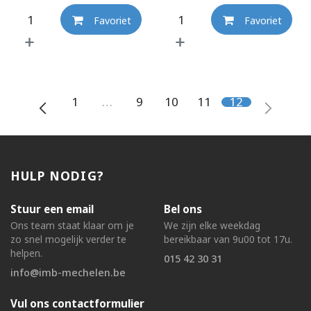
Favoriet
Favoriet
1
…
9
10
11
12
HULP NODIG?
Stuur een email
Bel ons
Ons team staat klaar om je
We zijn elke weekdag
zo snel mogelijk verder te
bereikbaar van 9u00 tot 17u.
helpen.
015 42 30 31
info@imb-mechelen.be
Vul ons contactformulier