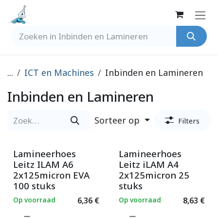
Overslaan naar inhoud
...
ICT en Machines
Inbinden en Lamineren
Inbinden en Lamineren
Sorteer op
Filters
Lamineerhoes
Lamineerhoes
Leitz ILAM A6
Leitz iLAM A4
2x125micron EVA
2x125micron 25
100 stuks
stuks
Op voorraad
6,36
€
Op voorraad
8,63
€