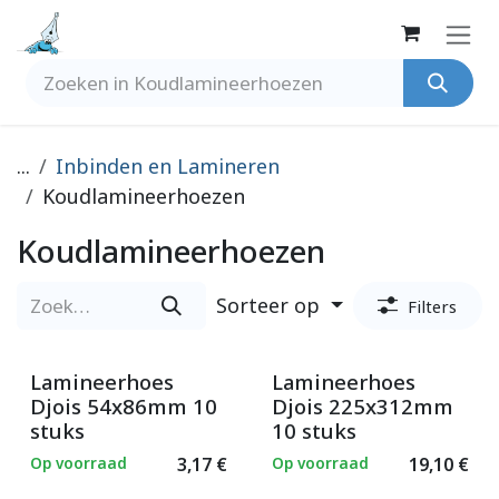
Overslaan naar inhoud
...
Inbinden en Lamineren
Koudlamineerhoezen
Koudlamineerhoezen
Sorteer op
Filters
Lamineerhoes
Lamineerhoes
Djois 54x86mm 10
Djois 225x312mm
stuks
10 stuks
Op voorraad
3,17
€
Op voorraad
19,10
€