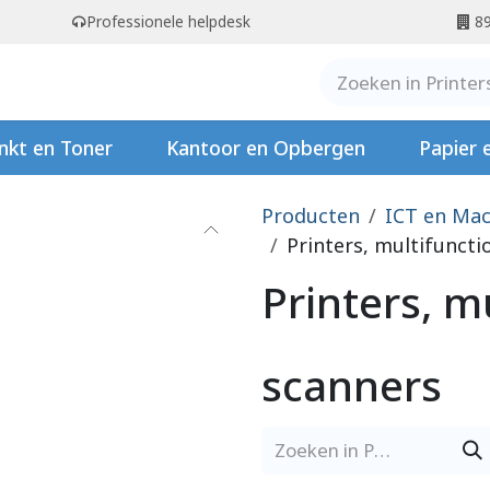
Professionele helpdesk
89
er ons
Contact
Stempels
nkt en Toner
Kantoor en Opbergen
Papier 
Producten
ICT en Mac
Printers, multifuncti
Printers, m
scanners