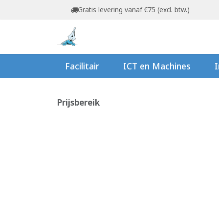
Overslaan naar inhoud
Gratis levering vanaf €75 (excl. btw.)
Startpagina
Shop
Ov
Facilitair
ICT en Machines
I
Prijsbereik