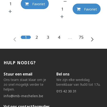
Favoriet
Favoriet
1
2
3
4
…
75
HULP NODIG?
Stuur een email
Bel ons
Ons team staat klaar om je
We zijn elke weekdag
zo snel mogelijk verder te
bereikbaar van 9u00 tot 17u.
helpen.
015 42 30 31
info@imb-mechelen.be
Vul ons contactformulier