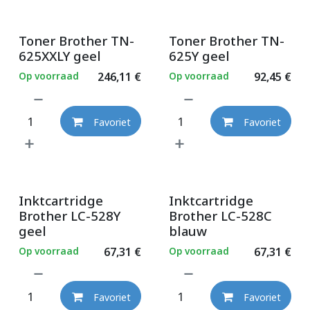
Toner Brother TN-
Toner Brother TN-
625XXLY geel
625Y geel
Op voorraad
246,11
€
Op voorraad
92,45
€
Favoriet
Favoriet
Inktcartridge
Inktcartridge
Brother LC-528Y
Brother LC-528C
geel
blauw
Op voorraad
67,31
€
Op voorraad
67,31
€
Favoriet
Favoriet