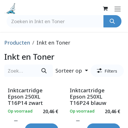
Overslaan naar inhoud
Producten
Inkt en Toner
Inkt en Toner
Sorteer op
Filters
Inktcartridge
Inktcartridge
Epson 250XL
Epson 250XL
T16P14 zwart
T16P24 blauw
Op voorraad
20,46
€
Op voorraad
20,46
€