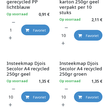
gerecycled PP
karton 250gr geel
lichtblauw
verpakt per 10
stuks
Op voorraad
0,91
€
Op voorraad
2,11
€
Favoriet
Favoriet
Insteekmap Djois
Insteekmap Djois
Secolor A4 recycled
Secolor A4 recycled
250gr geel
250gr groen
Op voorraad
1,35
€
Op voorraad
1,35
€
Favoriet
Favoriet