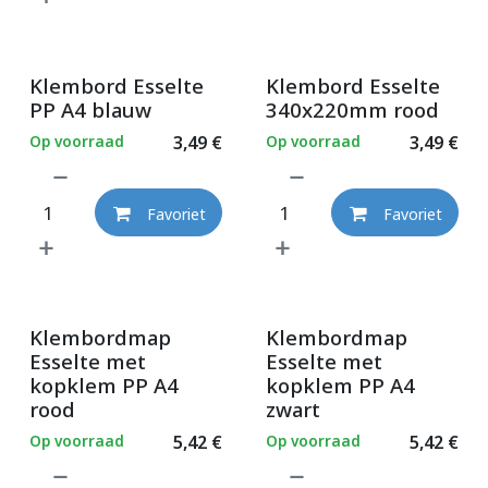
Klembord Esselte
Klembord Esselte
PP A4 blauw
340x220mm rood
Op voorraad
3,49
€
Op voorraad
3,49
€
Favoriet
Favoriet
Klembordmap
Klembordmap
Esselte met
Esselte met
kopklem PP A4
kopklem PP A4
rood
zwart
Op voorraad
5,42
€
Op voorraad
5,42
€