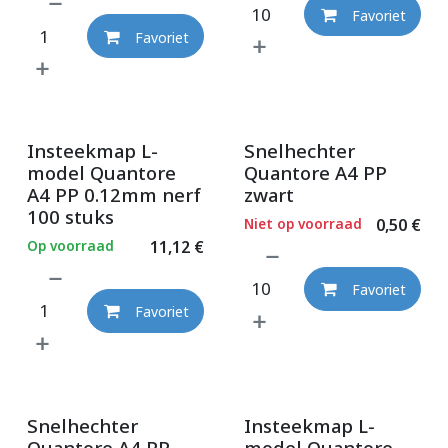
Favoriet
Favoriet
Insteekmap L-
Snelhechter
model Quantore
Quantore A4 PP
A4 PP 0.12mm nerf
zwart
100 stuks
Niet op voorraad
0,50
€
Op voorraad
11,12
€
Favoriet
Favoriet
Snelhechter
Insteekmap L-
Quantore A4 PP
model Quantore