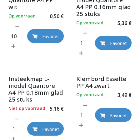
wit
A4 PP 0.16mm glad
25 stuks
Op voorraad
0,50
€
Op voorraad
5,36
€
Favoriet
Favoriet
Insteekmap L-
Klembord Esselte
model Quantore
PP A4 zwart
A4 PP 0.18mm glad
Op voorraad
3,49
€
25 stuks
Niet op voorraad
5,16
€
Favoriet
Favoriet