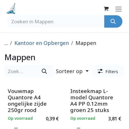
Overslaan naar inhoud
...
Kantoor en Opbergen
Mappen
Mappen
Sorteer op
Filters
Vouwmap
Insteekmap L-
Quantore A4
model Quantore
ongelijke zijde
A4 PP 0.12mm
250gr rood
groen 25 stuks
Op voorraad
0,39
€
Op voorraad
3,81
€