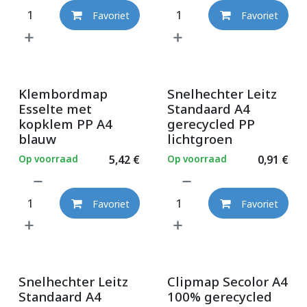
Favoriet
Favoriet
Klembordmap
Snelhechter Leitz
Esselte met
Standaard A4
kopklem PP A4
gerecycled PP
blauw
lichtgroen
Op voorraad
5,42
€
Op voorraad
0,91
€
Favoriet
Favoriet
Snelhechter Leitz
Clipmap Secolor A4
Standaard A4
100% gerecycled