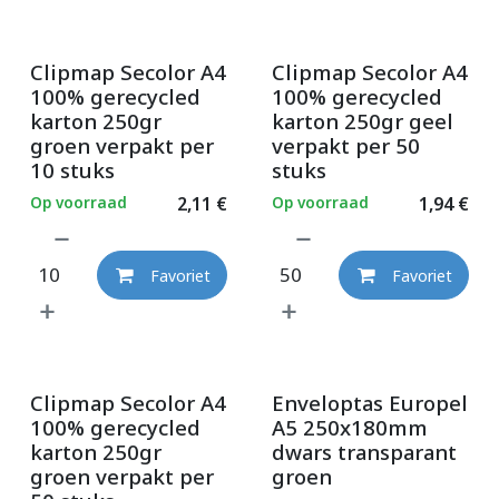
Clipmap Secolor A4
Clipmap Secolor A4
100% gerecycled
100% gerecycled
karton 250gr
karton 250gr geel
groen verpakt per
verpakt per 50
10 stuks
stuks
Op voorraad
2,11
€
Op voorraad
1,94
€
Favoriet
Favoriet
Clipmap Secolor A4
Enveloptas Europel
100% gerecycled
A5 250x180mm
karton 250gr
dwars transparant
groen verpakt per
groen