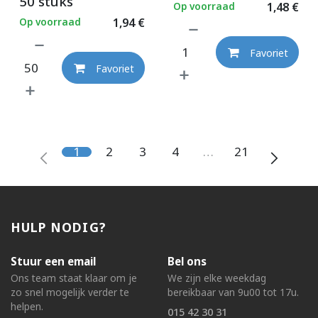
50 stuks
Op voorraad
1,48
€
Op voorraad
1,94
€
Favoriet
Favoriet
1
2
3
4
…
21
HULP NODIG?
Stuur een email
Bel ons
Ons team staat klaar om je
We zijn elke weekdag
zo snel mogelijk verder te
bereikbaar van 9u00 tot 17u.
helpen.
015 42 30 31