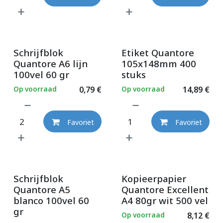
Schrijfblok
Etiket Quantore
Quantore A6 lijn
105x148mm 400
100vel 60 gr
stuks
Op voorraad
0,79
€
Op voorraad
14,89
€
Favoriet
Favoriet
Schrijfblok
Kopieerpapier
Quantore A5
Quantore Excellent
blanco 100vel 60
A4 80gr wit 500 vel
gr
Op voorraad
8,12
€