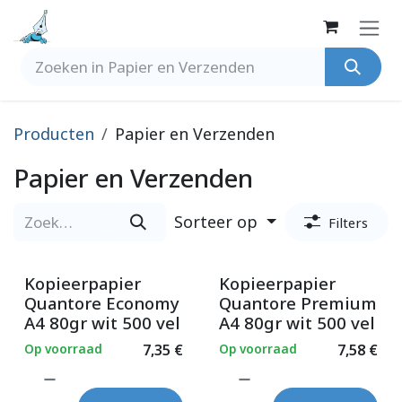
Overslaan naar inhoud
Producten
Papier en Verzenden
Papier en Verzenden
Sorteer op
Filters
Kopieerpapier
Kopieerpapier
Quantore Economy
Quantore Premium
A4 80gr wit 500 vel
A4 80gr wit 500 vel
Op voorraad
7,35
€
Op voorraad
7,58
€