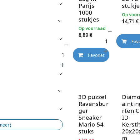
Parijs
stukje
1000
Op voor
stukjes
14,71
€
Op voorraad
8,89
€
Favo
Favoriet
3D puzzel
Diam
Ravensbur
ainti
ger
rten C
Sneaker
ID
Mario 54
Kersth
 meer)
stuks
20x20
m