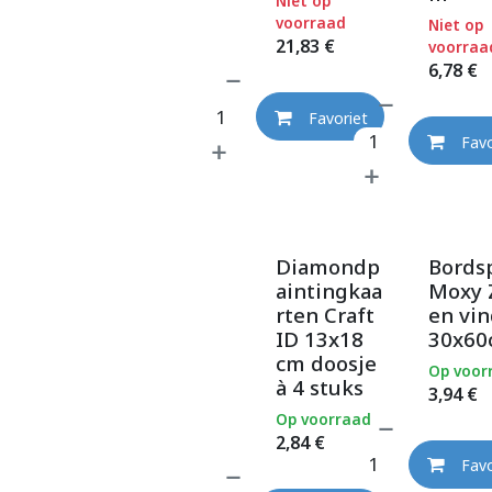
Niet op
voorraad
Niet op
21,83
€
voorraa
6,78
€
Favoriet
Favo
Diamondp
Bords
aintingkaa
Moxy 
rten Craft
en vi
ID 13x18
30x60
cm doosje
Op voor
à 4 stuks
3,94
€
Op voorraad
2,84
€
Favo