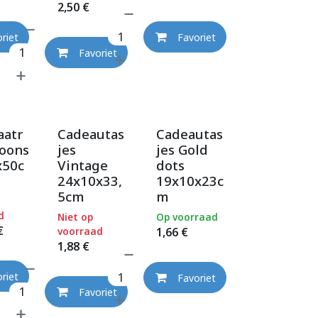
2,50
€
riet
Favoriet
Favoriet
aatr
Cadeautas
Cadeautas
loons
jes
jes Gold
50c
Vintage
dots
24x10x33,
19x10x23c
5cm
m
d
Niet op
Op voorraad
€
voorraad
1,66
€
1,88
€
riet
Favoriet
Favoriet