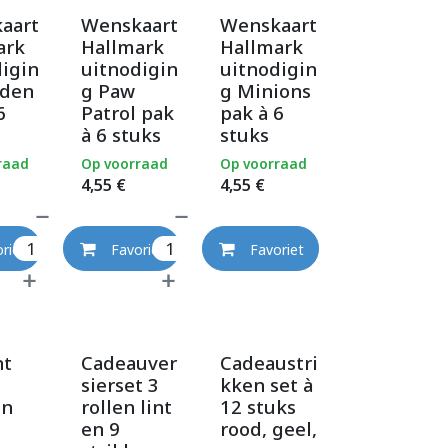
aart
Wenskaart
Wenskaart
ark
Hallmark
Hallmark
digin
uitnodigin
uitnodigin
rden
g Paw
g Minions
6
Patrol pak
pak à 6
à 6 stuks
stuks
raad
Op voorraad
Op voorraad
4,55
€
4,55
€
riet
Favoriet
Favoriet
nt
Cadeauver
Cadeaustri
3
sierset 3
kken set à
en
rollen lint
12 stuks
en 9
rood, geel,