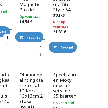
s
Magnetic
Graffiti
Puzzle
Style 54
raad
stuks
Op voorraad
14,94
€
Niet op
voorraad
21,83
€
riet
Favoriet
Favoriet
ondp
Diamondp
Speelkaart
ngkaa
aintingkaa
en Moxy
raft
rten Craft
doos à 2
ID Kerst
sets met
uis
13x13cm 2
55 kaarten
x14c
stuks
Op voorraad
assorti