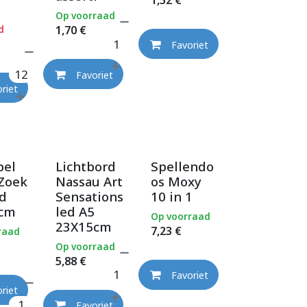
1,52
€
Op voorraad
d
1,70
€
Favoriet
Favoriet
riet
pel
Lichtbord
Spellendo
Zoek
Nassau Art
os Moxy
nd
Sensations
10 in 1
cm
led A5
Op voorraad
23X15cm
7,23
€
raad
Op voorraad
5,88
€
Favoriet
riet
Favoriet