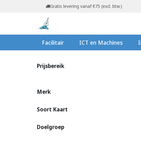
Overslaan naar inhoud
Gratis levering vanaf €75 (excl. btw.)
Startpagina
Shop
Ov
Facilitair
ICT en Machines
I
Prijsbereik
Merk
Soort Kaart
Doelgroep