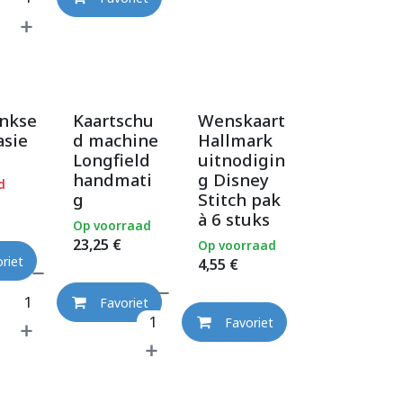
nkse
Kaartschu
Wenskaart
asie
d machine
Hallmark
Longfield
uitnodigin
handmati
g Disney
d
g
Stitch pak
à 6 stuks
Op voorraad
23,25
€
Op voorraad
riet
4,55
€
Favoriet
Favoriet