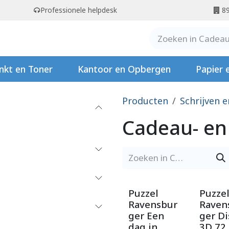
Professionele helpdesk
89
er ons
Contact
Stempels
nkt en Toner
Kantoor en Opbergen
Papier 
Producten
Schrijven 
Cadeau- en
Puzzel
Puzze
Ravensbur
Raven
ger Een
ger D
dag in
3D 72