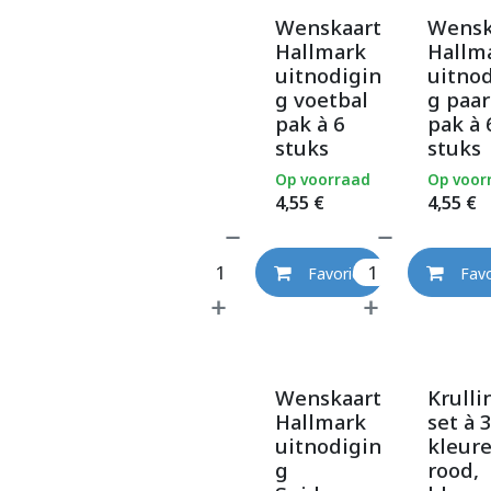
Wenskaart
Wensk
Hallmark
Hallm
uitnodigin
uitno
g voetbal
g paa
pak à 6
pak à 
stuks
stuks
Op voorraad
Op voor
4,55
€
4,55
€
Favoriet
Favo
Wenskaart
Krulli
Hallmark
set à 
uitnodigin
kleur
g
rood,