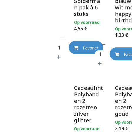
Spiderma
blauw
n pak à 6
wit m
stuks
happy
birth
Op voorraad
4,55
€
Op voor
1,33
€
Favoriet
Favo
Cadeaulint
Cadea
Polyband
Polyb
en 2
en 2
rozetten
rozet
zilver
goud
glitter
Op voor
2,19
€
Op voorraad