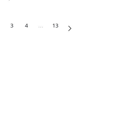
3
4
…
13