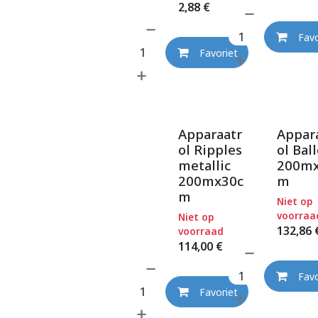
2,88
€
Favo
Favoriet
Apparaatr
Appar
ol Ripples
ol Bal
metallic
200mx
200mx30c
m
m
Niet op
voorraa
Niet op
132,86
voorraad
114,00
€
Favo
Favoriet