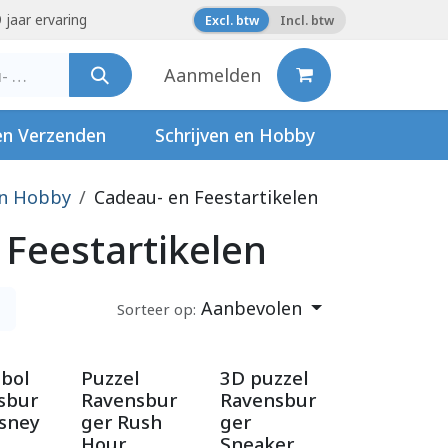
 jaar ervaring
Excl. btw
Incl. btw
Aanmelden
en Verzenden
Schrijven en Hobby
en Hobby
Cadeau- en Feestartikelen
 Feestartikelen
Aanbevolen
Sorteer op:
lbol
Puzzel
3D puzzel
sbur
Ravensbur
Ravensbur
isney
ger Rush
ger
Hour
Sneaker