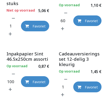
stuks
Op voorraad
1,10
€
Niet op voorraad
5,06
€
Favoriet
Favoriet
Inpakpapier Sint
Cadeauversierings
46.5x250cm assorti
set 12-delig 3
kleurig
Op voorraad
0,87
€
Op voorraad
1,45
€
Favoriet
Favoriet