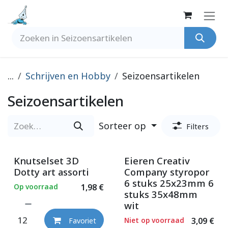
Overslaan naar inhoud
...
Schrijven en Hobby
Seizoensartikelen
Seizoensartikelen
Sorteer op
Filters
Knutselset 3D
Eieren Creativ
Dotty art assorti
Company styropor
6 stuks 25x23mm 6
Op voorraad
1,98
€
stuks 35x48mm
wit
Niet op voorraad
3,09
€
Favoriet