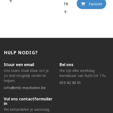
Favoriet
HULP NODIG?
Stuur een email
Bel ons
Ons team staat klaar om je
We zijn elke weekdag
zo snel mogelijk verder te
bereikbaar van 9u00 tot 17u.
helpen.
015 42 30 31
info@imb-mechelen.be
Vul ons contactformulier
in
We behandelen je aanvraag