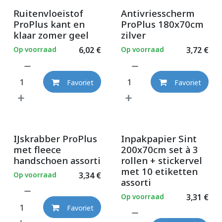
Ruitenvloeistof
Antivriesscherm
ProPlus kant en
ProPlus 180x70cm
klaar zomer geel
zilver
Op voorraad
6,02
€
Op voorraad
3,72
€
Favoriet
Favoriet
IJskrabber ProPlus
Inpakpapier Sint
met fleece
200x70cm set à 3
handschoen assorti
rollen + stickervel
met 10 etiketten
Op voorraad
3,34
€
assorti
Op voorraad
3,31
€
Favoriet