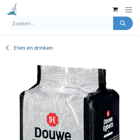
Overslaan naar inhoud
Eten en drinken