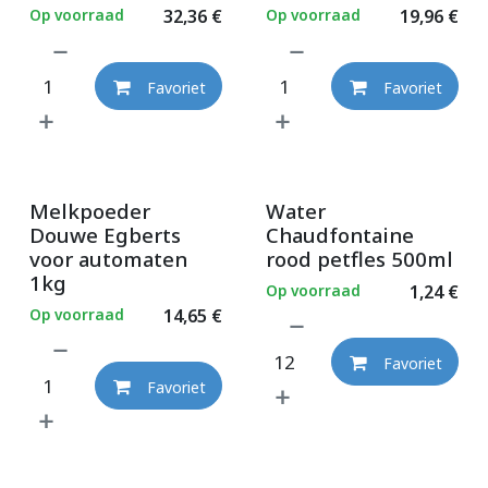
Op voorraad
32,36
€
Op voorraad
19,96
€
Favoriet
Favoriet
Melkpoeder
Water
Douwe Egberts
Chaudfontaine
voor automaten
rood petfles 500ml
1kg
Op voorraad
1,24
€
Op voorraad
14,65
€
Favoriet
Favoriet