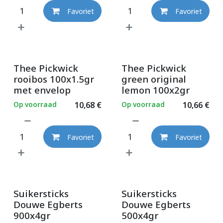
Favoriet
Favoriet
Thee Pickwick
Thee Pickwick
rooibos 100x1.5gr
green original
met envelop
lemon 100x2gr
Op voorraad
10,68
€
Op voorraad
10,66
€
Favoriet
Favoriet
Suikersticks
Suikersticks
Douwe Egberts
Douwe Egberts
900x4gr
500x4gr