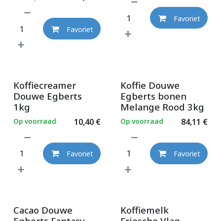
Favoriet
Favoriet
Koffiecreamer
Koffie Douwe
Douwe Egberts
Egberts bonen
1kg
Melange Rood 3kg
Op voorraad
10,40
€
Op voorraad
84,11
€
Favoriet
Favoriet
Cacao Douwe
Koffiemelk
Egberts Fantasy
Friesche Vlag