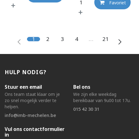
Favoriet
1
2
3
4
…
21
HULP NODIG?
Stuur een email
Bel ons
Ons team staat klaar om je
We zijn elke weekdag
zo snel mogelijk verder te
bereikbaar van 9u00 tot 17u.
helpen.
015 42 30 31
info@imb-mechelen.be
Vul ons contactformulier
in