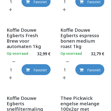
Favoriet
Favoriet
Koffie Douwe
Koffie Douwe
Egberts Fresh
Egberts espresso
Brew voor
bonen medium
automaten 1kg
roast 1kg
Op voorraad
32,99
€
Op voorraad
32,79
€
Favoriet
Favoriet
Koffie Douwe
Thee Pickwick
Egberts
engelse melange
snelfiltermaling
100x2gr met