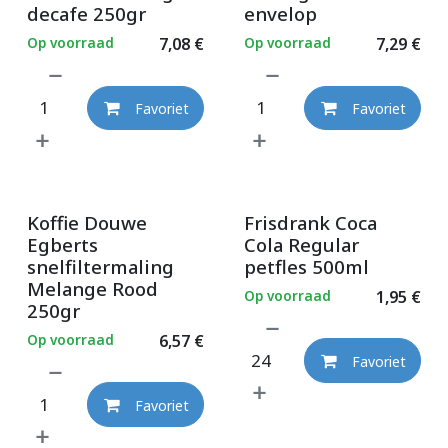
decafe 250gr
envelop
Op voorraad
7,08
€
Op voorraad
7,29
€
Favoriet
Favoriet
Koffie Douwe
Frisdrank Coca
Egberts
Cola Regular
snelfiltermaling
petfles 500ml
Melange Rood
Op voorraad
1,95
€
250gr
Op voorraad
6,57
€
Favoriet
Favoriet