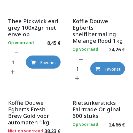
Thee Pickwick earl
Koffie Douwe
grey 100x2gr met
Egberts
envelop
snelfiltermaling
Melange Rood 1kg
Op voorraad
8,45
€
Op voorraad
24,26
€
Favoriet
Favoriet
Koffie Douwe
Rietsuikersticks
Egberts Fresh
Fairtrade Original
Brew Gold voor
600 stuks
automaten 1kg
Op voorraad
24,66
€
Niet op voorraad
38,23
€