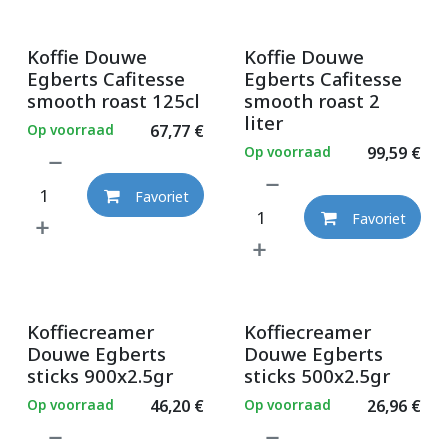
Koffie Douwe
Koffie Douwe
Egberts Cafitesse
Egberts Cafitesse
smooth roast 125cl
smooth roast 2
liter
Op voorraad
67,77
€
Op voorraad
99,59
€
Favoriet
Favoriet
Koffiecreamer
Koffiecreamer
Douwe Egberts
Douwe Egberts
sticks 900x2.5gr
sticks 500x2.5gr
Op voorraad
46,20
€
Op voorraad
26,96
€