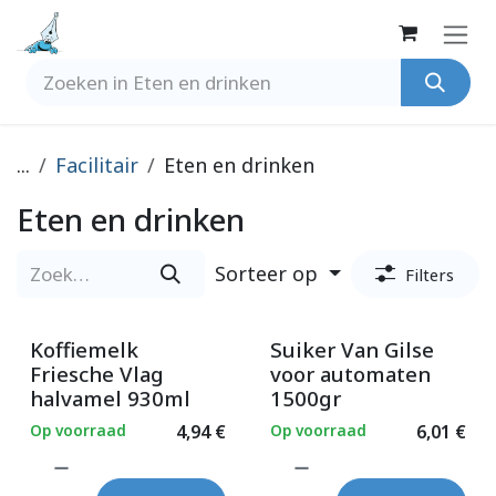
Overslaan naar inhoud
...
Facilitair
Eten en drinken
Eten en drinken
Sorteer op
Filters
Koffiemelk
Suiker Van Gilse
Friesche Vlag
voor automaten
halvamel 930ml
1500gr
Op voorraad
4,94
€
Op voorraad
6,01
€