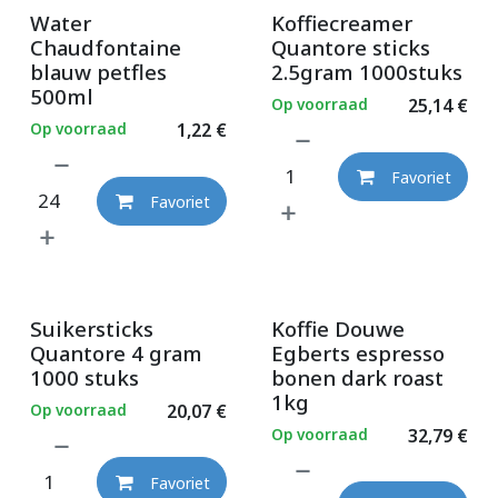
Water
Koffiecreamer
Chaudfontaine
Quantore sticks
blauw petfles
2.5gram 1000stuks
500ml
Op voorraad
25,14
€
Op voorraad
1,22
€
Favoriet
Favoriet
Suikersticks
Koffie Douwe
Quantore 4 gram
Egberts espresso
1000 stuks
bonen dark roast
1kg
Op voorraad
20,07
€
Op voorraad
32,79
€
Favoriet