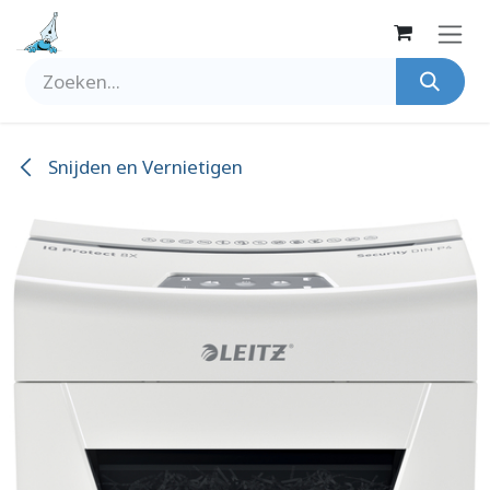
Overslaan naar inhoud
Snijden en Vernietigen