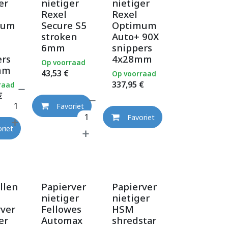
er
nietiger
nietiger
Rexel
Rexel
mum
Secure S5
Optimum
stroken
Auto+ 90X
6mm
snippers
ers
4x28mm
Op voorraad
mm
43,53
€
Op voorraad
337,95
€
raad
€
Favoriet
Favoriet
riet
llen
Papierver
Papierver
nietiger
nietiger
rver
Fellowes
HSM
er
Automax
shredstar