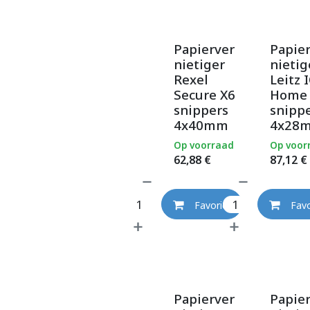
Papierver
Papie
nietiger
nietig
Rexel
Leitz 
Secure X6
Home
snippers
snipp
4x40mm
4x28
Op voorraad
Op voor
62,88
€
87,12
€
Favoriet
Favo
Papierver
Papie