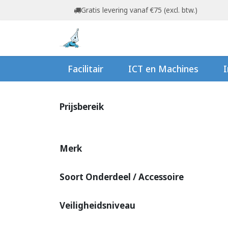
Overslaan naar inhoud
Gratis levering vanaf €75 (excl. btw.)
Startpagina
Shop
Ov
Facilitair
ICT en Machines
I
Prijsbereik
Merk
Soort Onderdeel / Accessoire
Veiligheidsniveau