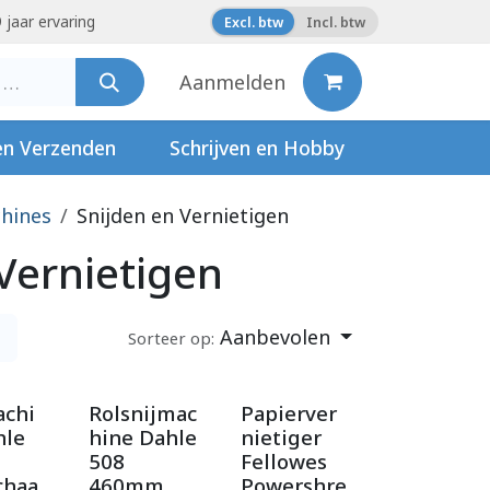
 jaar ervaring
Excl. btw
Incl. btw
Aanmelden
en Verzenden
Schrijven en Hobby
hines
Snijden en Vernietigen
Vernietigen
Aanbevolen
Sorteer op:
achi
Rolsnijmac
Papierver
hle
hine Dahle
nietiger
508
Fellowes
chaa
460mm
Powershre