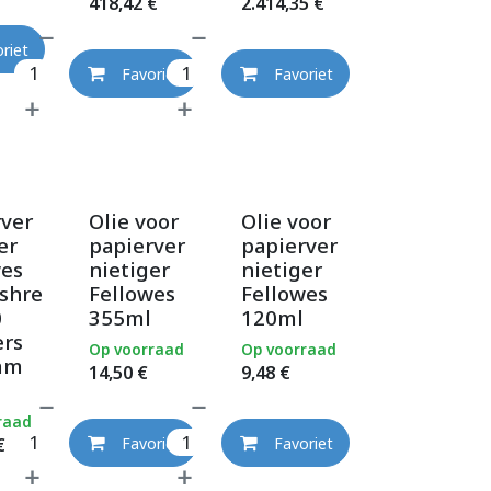
418,42
€
2.414,35
€
riet
Favoriet
Favoriet
rver
Olie voor
Olie voor
er
papierver
papierver
wes
nietiger
nietiger
shre
Fellowes
Fellowes
0
355ml
120ml
ers
Op voorraad
Op voorraad
mm
14,50
€
9,48
€
raad
€
Favoriet
Favoriet