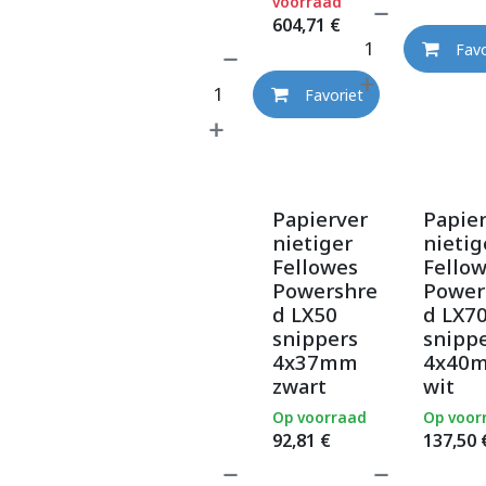
voorraad
604,71
€
Favo
Favoriet
Papierver
Papie
nietiger
nietig
Fellowes
Fello
Powershre
Power
d LX50
d LX7
snippers
snipp
4x37mm
4x40
zwart
wit
Op voorraad
Op voor
92,81
€
137,50