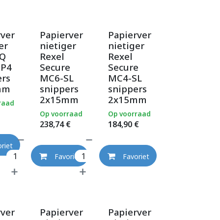
rver
Papierver
Papierver
er
nietiger
nietiger
IQ
Rexel
Rexel
 P4
Secure
Secure
ers
MC6-SL
MC4-SL
mm
snippers
snippers
2x15mm
2x15mm
raad
Op voorraad
Op voorraad
238,74
€
184,90
€
riet
Favoriet
Favoriet
rver
Papierver
Papierver