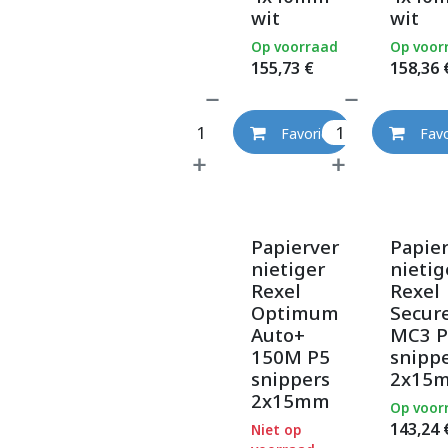
wit
wit
Op voorraad
Op voor
155,73
€
158,36
Favoriet
Favo
Papierver
Papie
nietiger
nietig
Rexel
Rexel
Optimum
Secur
Auto+
MC3 P
150M P5
snipp
snippers
2x15
2x15mm
Op voor
143,24
Niet op