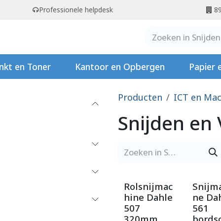
Professionele helpdesk
89
er ons
Contact
Stempels
nkt en Toner
Kantoor en Opbergen
Papier 
Producten
ICT en Mac
Snijden en 
Rolsnijmac
Snijm
hine Dahle
ne Da
507
561
320mm
bords