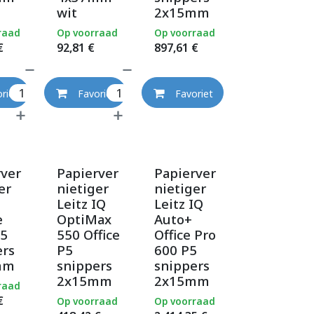
wit
2x15mm
raad
Op voorraad
Op voorraad
€
92,81
€
897,61
€
riet
Favoriet
Favoriet
rver
Papierver
Papierver
er
nietiger
nietiger
Leitz IQ
Leitz IQ
e
OptiMax
Auto+
5
550 Office
Office Pro
ers
P5
600 P5
mm
snippers
snippers
2x15mm
2x15mm
raad
€
Op voorraad
Op voorraad