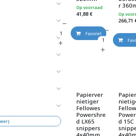
r 36
Op voorraad
41,88
€
Op voor
266,71
Favoriet
Favo
Papierver
Papie
nietiger
nietig
Fellowes
Fello
Powershre
Power
d LX65
d 15C
meer)
snippers
snipp
4x40mm
4x40