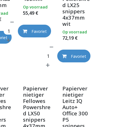
0mm
d LX25
Op voorraad
snippers
55,49
€
raad
4x37mm
€
wit
Favoriet
Op voorraad
72,19
€
riet
Favoriet
rver
Papierver
Papierver
er
nietiger
nietiger
wes
Fellowes
Leitz IQ
shre
Powershre
Auto+
d LX50
Office 300
ers
snippers
P5
mm
4x37mm
snippers