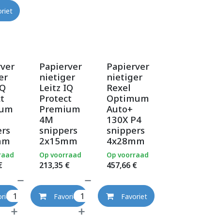
riet
rver
Papierver
Papierver
er
nietiger
nietiger
IQ
Leitz IQ
Rexel
t
Protect
Optimum
ium
Premium
Auto+
4M
130X P4
ers
snippers
snippers
mm
2x15mm
4x28mm
raad
Op voorraad
Op voorraad
€
213,35
€
457,66
€
riet
Favoriet
Favoriet