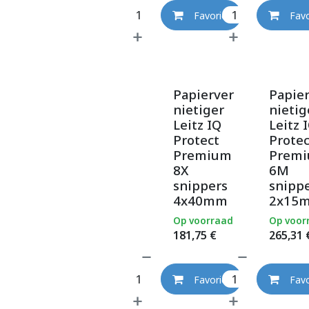
Favoriet
Favo
Papierver
Papie
nietiger
nietig
Leitz IQ
Leitz 
Protect
Protec
Premium
Prem
8X
6M
snippers
snipp
4x40mm
2x15
Op voorraad
Op voor
181,75
€
265,31
Favoriet
Favo