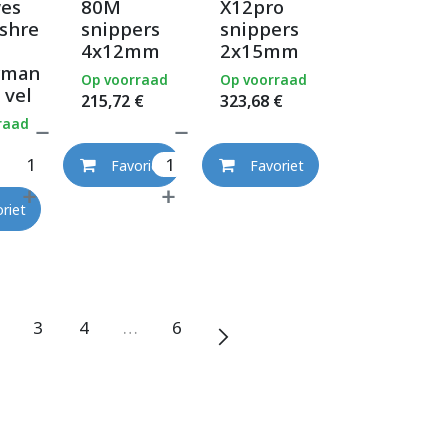
wes
80M
X12pro
shre
snippers
snippers
4x12mm
2x15mm
rman
Op voorraad
Op voorraad
 vel
215,72
€
323,68
€
raad
Favoriet
Favoriet
riet
3
4
…
6