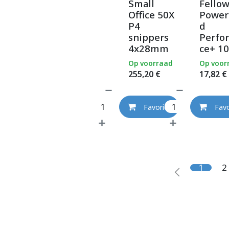
Small
Fello
Office 50X
Power
P4
d
snippers
Perfo
4x28mm
ce+ 10
Op voorraad
Op voor
255,20
€
17,82
€
Favoriet
Favo
1
2