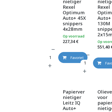
nietiger
nietig
Rexel
Rexel
Optimum
Opti
Auto+ 45X
Auto+
snippers
130M
4x28mm
snipp
2x15
Op voorraad
227,34
€
Op voor
551,40
Favoriet
Favo
Papierver
Olieve
nietiger
voor
Leitz IQ
papie
Auto+
nietig