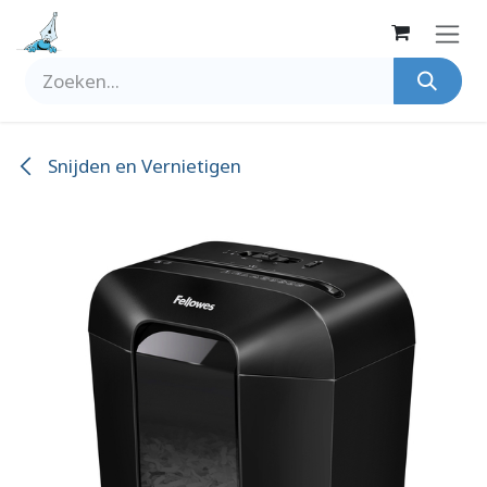
Overslaan naar inhoud
Snijden en Vernietigen