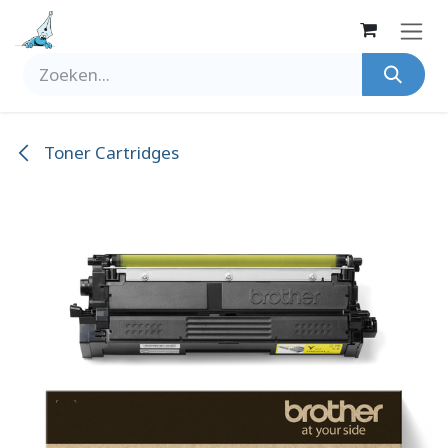
Overslaan naar inhoud
Toner Cartridges