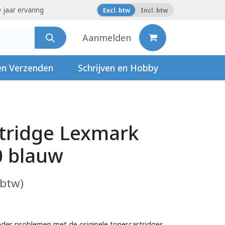
 jaar ervaring
Excl. btw
Incl. btw
Aanmelden
en Verzenden
Schrijven en Hobby
tridge Lexmark
 blauw
 btw)
der problemen met de originele tonercartridges