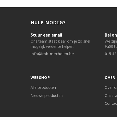
HULP NODIG?
Stuur een email
Bel on
Ons team staat klaar om je zo snel
We zij
mogelijk verder te helpen.
9u00 to
info@imb-mechelen.be
015 42
WEBSHOP
OVER 
Alle producten
Over o
Nieuwe producten
Onze w
Contac