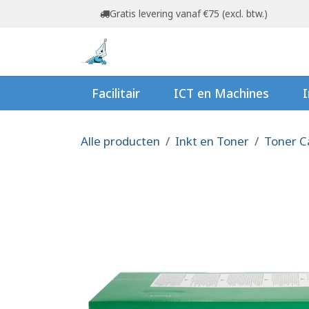
Overslaan naar inhoud
Gratis levering vanaf €75 (excl. btw.)
Startpagina
Shop
Ov
Facilitair
ICT en Machines
I
Alle producten
Inkt en Toner
Toner C