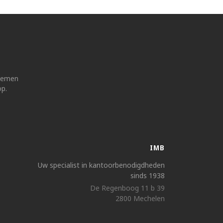
 nemen
op.
IMB
Uw specialist in kantoorbenodigdheden
sinds 1938
De Regenboog 11 b 39
2800 Mechelen