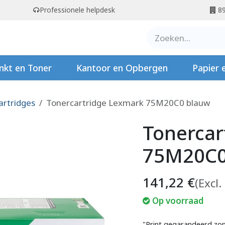
Professionele helpdesk
89
er ons
Contact
Stempels
nkt en Toner
Kantoor en Opbergen
Papier 
artridges
Tonercartridge Lexmark 75M20C0 blauw
Tonercar
75M20C0
141,22
€
(Excl.
Op voorraad
"Print gegarandeerd zon