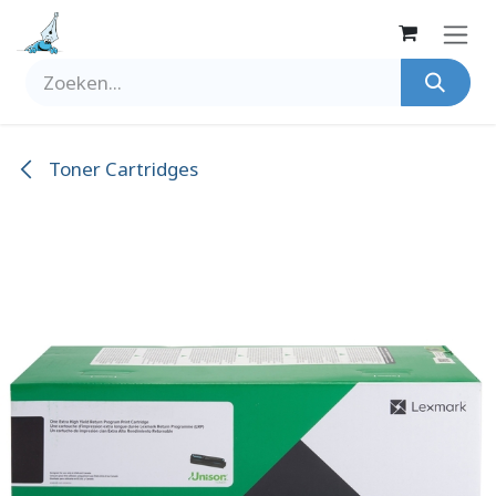
Overslaan naar inhoud
Toner Cartridges