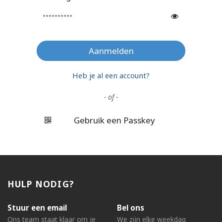
Aanmelden
Heb je al een account?
- of -
Gebruik een Passkey
HULP NODIG?
Stuur een email
Bel ons
Ons team staat klaar om je
We zijn elke weekdag