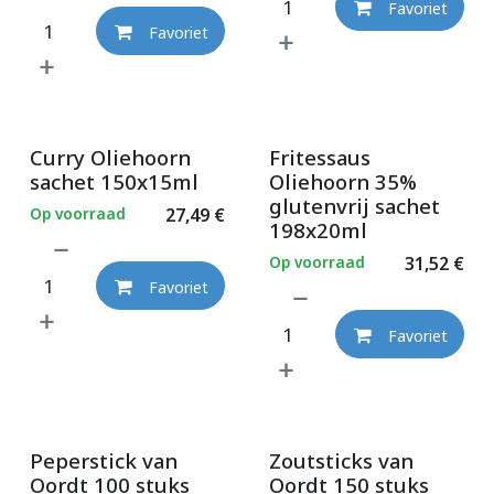
Favoriet
Favoriet
Curry Oliehoorn
Fritessaus
sachet 150x15ml
Oliehoorn 35%
glutenvrij sachet
Op voorraad
27,49
€
198x20ml
Op voorraad
31,52
€
Favoriet
Favoriet
Peperstick van
Zoutsticks van
Oordt 100 stuks
Oordt 150 stuks