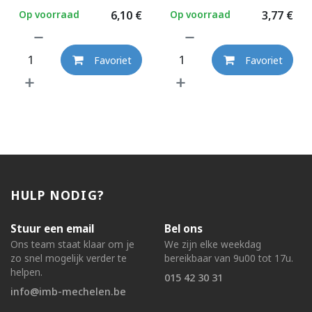
Op voorraad
6,10
€
Op voorraad
3,77
€
Favoriet
Favoriet
HULP NODIG?
Stuur een email
Bel ons
Ons team staat klaar om je
We zijn elke weekdag
zo snel mogelijk verder te
bereikbaar van 9u00 tot 17u.
helpen.
015 42 30 31
info@imb-mechelen.be