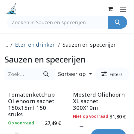
Overslaan naar inhoud
...
Eten en drinken
Sauzen en specerijen
Sauzen en specerijen
Sorteer op
Filters
Tomatenketchup
Mosterd Oliehoorn
Oliehoorn sachet
XL sachet
150x15ml 150
300X10ml
stuks
Niet op voorraad
31,80
€
Op voorraad
27,49
€