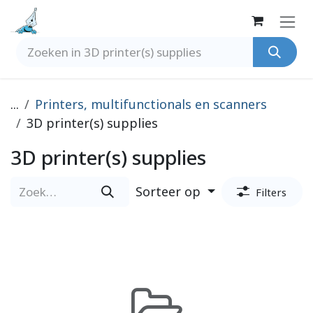
Overslaan naar inhoud
...
Printers, multifunctionals en scanners
3D printer(s) supplies
3D printer(s) supplies
Sorteer op
Filters