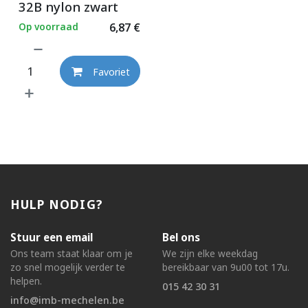
32B nylon zwart
Op voorraad
6,87
€
Favoriet
HULP NODIG?
Stuur een email
Bel ons
Ons team staat klaar om je
We zijn elke weekdag
zo snel mogelijk verder te
bereikbaar van 9u00 tot 17u.
helpen.
015 42 30 31
info@imb-mechelen.be