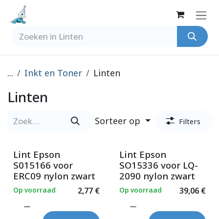
Overslaan naar inhoud
...
Inkt en Toner
Linten
Linten
Sorteer op
Filters
Lint Epson
Lint Epson
S015166 voor
SO15336 voor LQ-
ERC09 nylon zwart
2090 nylon zwart
Op voorraad
2,77
€
Op voorraad
39,06
€