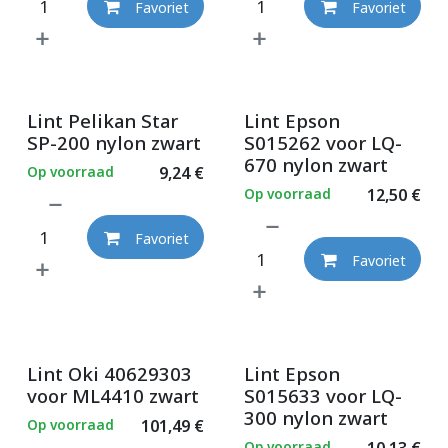
Favoriet
Favoriet
Lint Pelikan Star
Lint Epson
SP-200 nylon zwart
S015262 voor LQ-
670 nylon zwart
Op voorraad
9,24
€
Op voorraad
12,50
€
Favoriet
Favoriet
Lint Oki 40629303
Lint Epson
voor ML4410 zwart
S015633 voor LQ-
300 nylon zwart
Op voorraad
101,49
€
Op voorraad
10,13
€