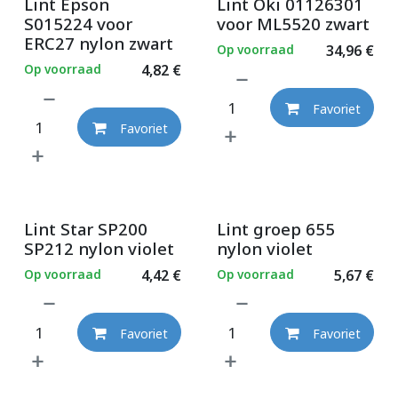
Lint Epson
Lint Oki 01126301
S015224 voor
voor ML5520 zwart
ERC27 nylon zwart
Op voorraad
34,96
€
Op voorraad
4,82
€
Favoriet
Favoriet
Lint Star SP200
Lint groep 655
SP212 nylon violet
nylon violet
Op voorraad
4,42
€
Op voorraad
5,67
€
Favoriet
Favoriet