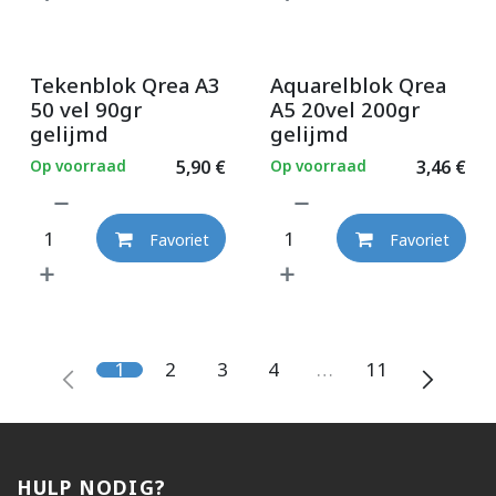
Tekenblok Qrea A3
Aquarelblok Qrea
50 vel 90gr
A5 20vel 200gr
gelijmd
gelijmd
Op voorraad
5,90
€
Op voorraad
3,46
€
Favoriet
Favoriet
1
2
3
4
…
11
HULP NODIG?