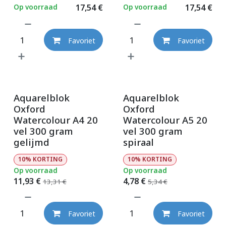
Op voorraad
17,54
€
Op voorraad
17,54
€
Favoriet
Favoriet
Promo
Promo
Aquarelblok
Aquarelblok
Oxford
Oxford
Watercolour A4 20
Watercolour A5 20
vel 300 gram
vel 300 gram
gelijmd
spiraal
10% KORTING
10% KORTING
Op voorraad
Op voorraad
11,93
€
4,78
€
13,31
€
5,34
€
Favoriet
Favoriet