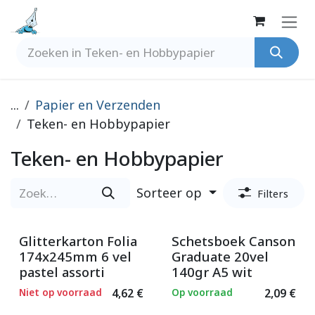
Overslaan naar inhoud
...
Papier en Verzenden
Teken- en Hobbypapier
Teken- en Hobbypapier
Sorteer op
Filters
Glitterkarton Folia
Schetsboek Canson
174x245mm 6 vel
Graduate 20vel
pastel assorti
140gr A5 wit
Niet op voorraad
4,62
€
Op voorraad
2,09
€