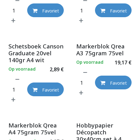
Favoriet
Favoriet
Schetsboek Canson
Markerblok Qrea
Graduate 20vel
A3 75gram 75vel
140gr A4 wit
Op voorraad
19,17
€
Op voorraad
2,89
€
Favoriet
Favoriet
Markerblok Qrea
Hobbypapier
A4 75gram 75vel
Décopatch
30x40cm set à 4