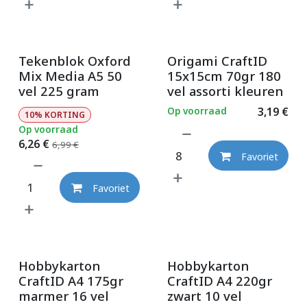
Promo
Tekenblok Oxford
Origami CraftID
Mix Media A5 50
15x15cm 70gr 180
vel 225 gram
vel assorti kleuren
Op voorraad
3,19
€
10% KORTING
Op voorraad
6,26
€
6,99
€
Favoriet
Favoriet
Hobbykarton
Hobbykarton
CraftID A4 175gr
CraftID A4 220gr
marmer 16 vel
zwart 10 vel