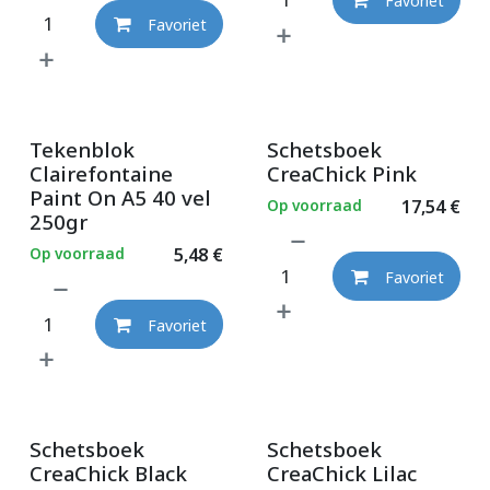
Favoriet
Favoriet
Tekenblok
Schetsboek
Clairefontaine
CreaChick Pink
Paint On A5 40 vel
Op voorraad
17,54
€
250gr
Op voorraad
5,48
€
Favoriet
Favoriet
Schetsboek
Schetsboek
CreaChick Black
CreaChick Lilac