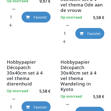
Op voorraad
9,97
€
vel thema Ode aan
de vrouw
Op voorraad
5,58
€
Favoriet
Favoriet
Hobbypapier
Hobbypapier
Décopatch
Décopatch
30x40cm set à 4
30x40cm set à 4
vel thema
vel thema
dierenhuid
Wandeling in
Kyoto
Op voorraad
5,58
€
Op voorraad
5,58
€
Favoriet